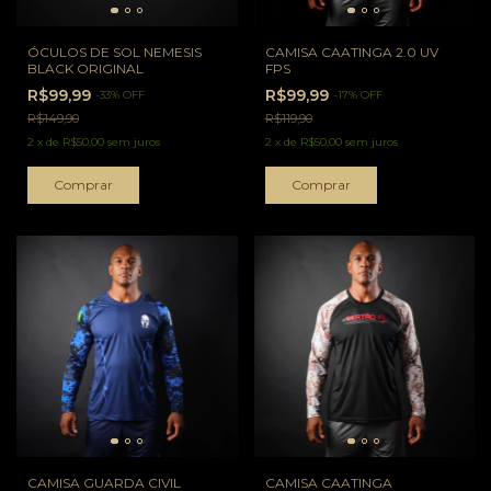
ÓCULOS DE SOL NEMESIS
CAMISA CAATINGA 2.0 UV
BLACK ORIGINAL
FPS
R$99,99
R$99,99
-
33
%
OFF
-
17
%
OFF
R$149,90
R$119,90
2
x
de
R$50,00
sem juros
2
x
de
R$50,00
sem juros
Comprar
CAMISA GUARDA CIVIL
CAMISA CAATINGA