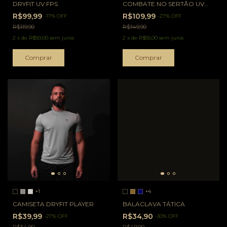
DRYFIT UV FPS
COMBATE NO SERTÃO UV
FPS 50+
R$99,99
R$109,99
-
17
%
OFF
-
27
%
OFF
R$119,90
R$149,90
2
x
de
R$50,00
sem juros
2
x
de
R$55,00
sem juros
Comprar
Comprar
+1
+4
CAMISETA DRYFIT PLAYER
BALACLAVA TÁTICA
R$39,99
R$34,90
-
27
%
OFF
-
30
%
OFF