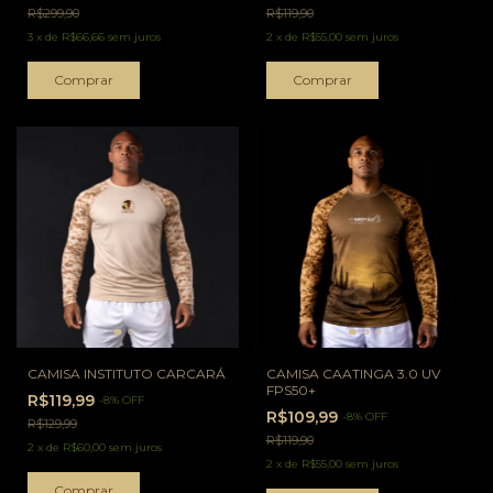
R$299,90
R$119,90
3
x
de
R$66,66
sem juros
2
x
de
R$55,00
sem juros
Comprar
Comprar
CAMISA INSTITUTO CARCARÁ
CAMISA CAATINGA 3.0 UV
FPS50+
R$119,99
-
8
%
OFF
R$109,99
-
8
%
OFF
R$129,99
R$119,90
2
x
de
R$60,00
sem juros
2
x
de
R$55,00
sem juros
Comprar