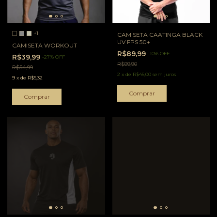
+1
CAMISETA CAATINGA BLACK
UV FPS 50+
CAMISETA WORKOUT
R$89,99
-
10
%
OFF
R$39,99
-
27
%
OFF
R$99,90
R$54,99
2
x
de
R$45,00
sem juros
9
x
de
R$5,32
Comprar
Comprar