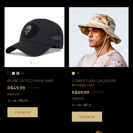
+4
+6
BONÉ TÁTICO PAPA MIKE
COBERTURA CAÇADOR
BONNIE HAT
R$49,99
-
17
%
OFF
R$69,99
-
22
%
OFF
R$59,90
R$89,90
12
x
de
R$5,09
12
x
de
R$7,12
Comprar
Comprar