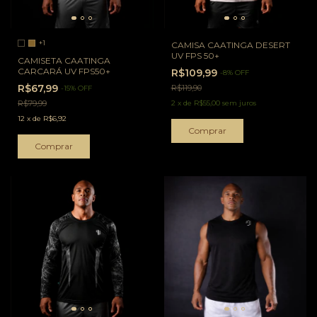
+1
CAMISA CAATINGA DESERT
UV FPS 50+
CAMISETA CAATINGA
CARCARÁ UV FPS50+
R$109,99
-
8
%
OFF
R$67,99
R$119,90
-
15
%
OFF
R$79,99
2
x
de
R$55,00
sem juros
12
x
de
R$6,92
Comprar
Comprar