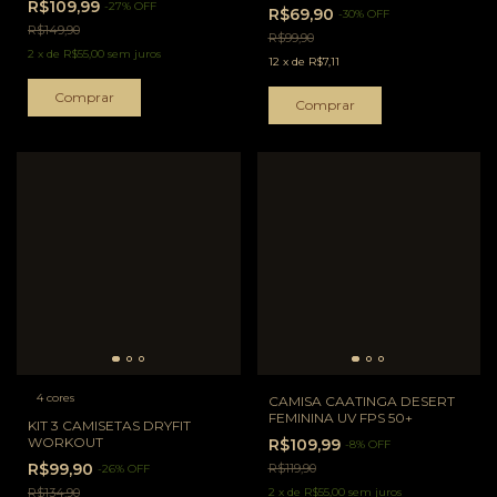
R$109,99
-
27
%
OFF
R$69,90
-
30
%
OFF
R$149,90
R$99,90
2
x
de
R$55,00
sem juros
12
x
de
R$7,11
Comprar
Comprar
4 cores
CAMISA CAATINGA DESERT
FEMININA UV FPS 50+
KIT 3 CAMISETAS DRYFIT
WORKOUT
R$109,99
-
8
%
OFF
R$99,90
R$119,90
-
26
%
OFF
R$134,90
2
x
de
R$55,00
sem juros