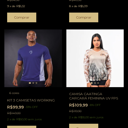
R$54,90
R$49,90
9
x
de
R$5,32
8
x
de
R$5,09
Comprar
Comprar
6 cores
CAMISA CAATINGA
CARCARÁ FEMININA UV FPS
KIT 3 CAMISETAS WORKING
R$109,99
-
8
%
OFF
R$99,99
-
33
%
OFF
R$119,90
R$149,00
2
x
de
R$55,00
sem juros
2
x
de
R$50,00
sem juros