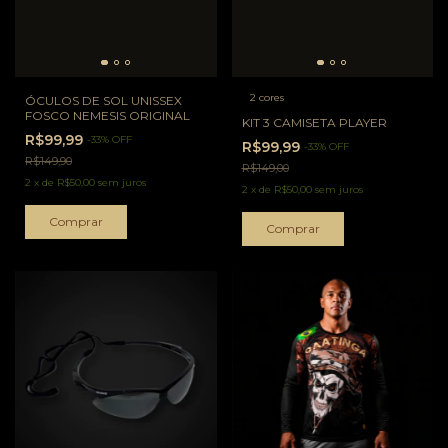
2 cores
ÓCULOS DE SOL UNISSEX
FOSCO NEMESIS ORIGINAL
KIT 3 CAMISETA PLAYER
R$99,99
-
33
%
OFF
R$99,99
-
33
%
OFF
R$149,90
R$149,00
2
x
de
R$50,00
sem juros
2
x
de
R$50,00
sem juros
Comprar