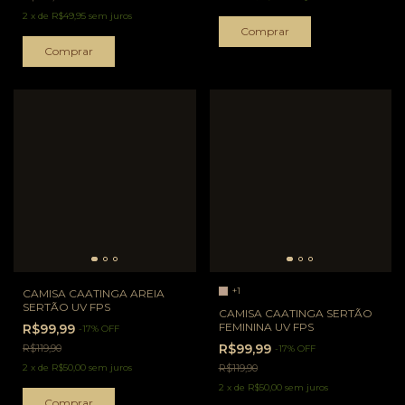
2
x
de
R$49,95
sem juros
Comprar
Comprar
+1
CAMISA CAATINGA AREIA
SERTÃO UV FPS
CAMISA CAATINGA SERTÃO
FEMININA UV FPS
R$99,99
-
17
%
OFF
R$99,99
R$119,90
-
17
%
OFF
2
x
de
R$50,00
sem juros
R$119,90
2
x
de
R$50,00
sem juros
Comprar