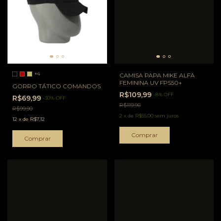
+4
CAMISA PAPA MIKE ALFA
FEMININA UV FPS50+
GORRO TÁTICO COMANDOS
R$109,99
-
8
%
OFF
R$69,99
-
30
%
OFF
R$119,90
R$99,90
2
x
de
R$55,00
sem juros
12
x
de
R$7,12
Comprar
Comprar