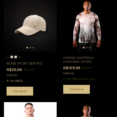
+1
CAMISA CAATINGA
CARCARÁ UV FPS
BONÉ SPORT SERTÃO
R$109,99
-
8
%
OFF
R$39,99
-
33
%
OFF
R$119,90
R$59,90
2
x
de
R$55,00
sem juros
9
x
de
R$5,32
Comprar
Comprar