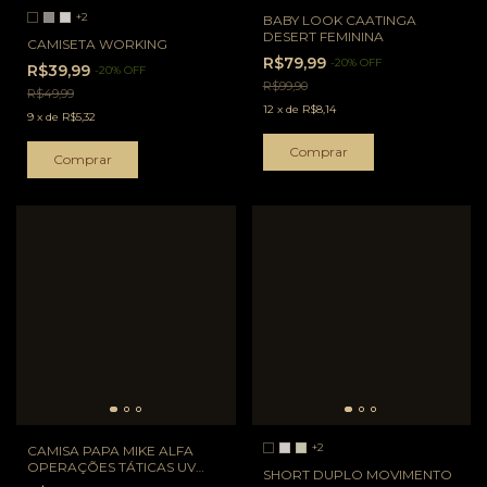
+2
BABY LOOK CAATINGA
DESERT FEMININA
CAMISETA WORKING
R$79,99
-
20
%
OFF
R$39,99
-
20
%
OFF
R$99,90
R$49,99
12
x
de
R$8,14
9
x
de
R$5,32
Comprar
Comprar
+2
CAMISA PAPA MIKE ALFA
OPERAÇÕES TÁTICAS UV
SHORT DUPLO MOVIMENTO
FPS50+