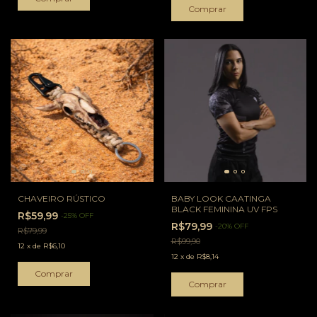
Comprar
CHAVEIRO RÚSTICO
BABY LOOK CAATINGA
BLACK FEMININA UV FPS
R$59,99
-
25
%
OFF
R$79,99
-
20
%
OFF
R$79,99
R$99,90
12
x
de
R$6,10
12
x
de
R$8,14
Comprar