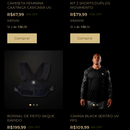
CAMISETA FEMININA
KIT 2 SHORTS DUPLOS
CAATINGA CARCARÁ UV
MOVIMENTO
FPS50+
R$67,99
R$79,99
-
15
%
OFF
-
70
%
OFF
R$79,99
R$269,90
12
x
de
R$6,92
12
x
de
R$8,14
Comprar
Comprar
BORNAL DE PEITO SAQUE
CAMISA BLACK SERTÃO UV
RÁPIDO
FPS
R$199,99
R$109,99
-
33
%
OFF
-
8
%
OFF