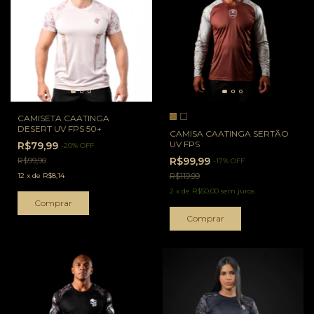
CAMISETA CAATINGA
DESERT UV FPS 50+
CAMISA CAATINGA SERTÃO
UV FPS
R$79,99
-
20
%
OFF
R$99,99
R$99,90
-
17
%
OFF
12
x
de
R$8,14
R$119,99
2
x
de
R$50,00
sem juros
Comprar
Comprar