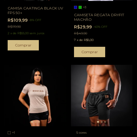
+3
CAMISA CAATINGA BLACK UV
FPS 50+
CAMISETA REGATA DRYFIT
MACHÃO
R$109,99
-
8
%
OFF
R$29,99
R$119,90
-
40
%
OFF
2
x
de
R$55,00
sem juros
R$49,90
7
x
de
R$5,00
Comprar
Comprar
+1
5 cores