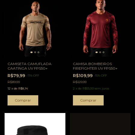
CAMISETA CAMUFLADA
CAMISA BOMBEIROS
CAATINGA UV FPS50+
FIREFIGHTER UV FPS50+
R$79,99
R$109,99
-
11
%
OFF
-
15
%
OFF
R$89,99
R$129,99
12
x
de
R$8,14
2
x
de
R$55,00
sem juros
Comprar
Comprar