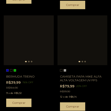
Comprar
BERMUDA TREINO
CAMISETA PAPA MIKE ALFA
ALTA VOLTAGEM UV FPS
R$39,99
-
76
%
OFF
R$79,99
-
20
%
OFF
R$164,90
R$99,90
9
x
de
R$5,32
12
x
de
R$8,14
Comprar
Comprar