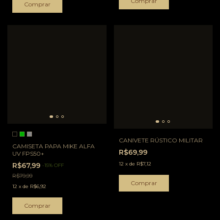
Comprar
Comprar
CANIVETE RÚSTICO MILITAR
CAMISETA PAPA MIKE ALFA
R$69,99
UV FPS50+
12
x
de
R$7,12
R$67,99
-
15
%
OFF
R$79,99
12
x
de
R$6,92
Comprar