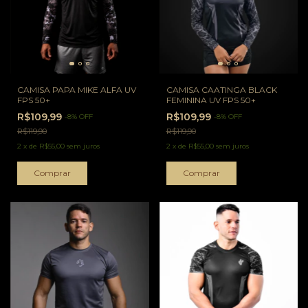
CAMISA PAPA MIKE ALFA UV
CAMISA CAATINGA BLACK
FPS 50+
FEMININA UV FPS 50+
R$109,99
R$109,99
-
8
%
OFF
-
8
%
OFF
R$119,90
R$119,90
2
x
de
R$55,00
sem juros
2
x
de
R$55,00
sem juros
Comprar
Comprar